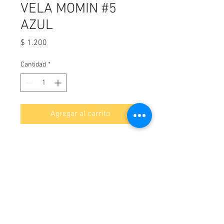
VELA MOMIN #5
AZUL
Precio
$ 1.200
Cantidad
*
Agregar al carrito
¡Contáctanos!
WhatsApp-
3114044163
Cartagena, Colombia.
Av Pedro de Heredia Calle 31 #39 -190 Brr Amberes,
Correo:
elpanificadordecartagena@gmail.com