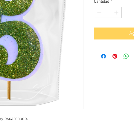
Cantidad
*
Ag
my escarchado.