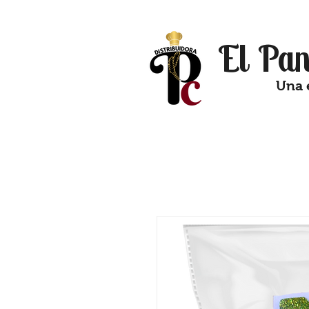
El Pan
Una 