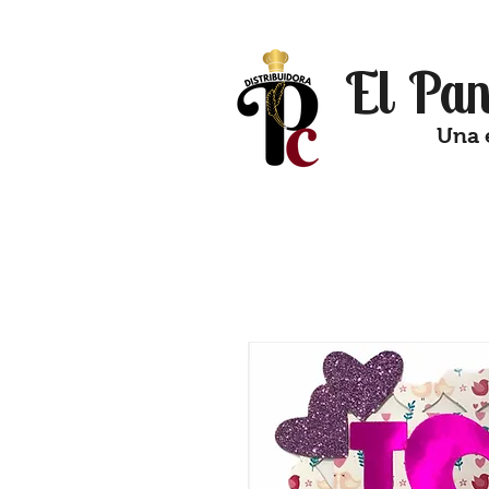
El Pan
Una 