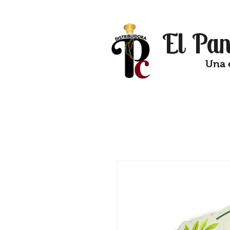
El Pan
Una 