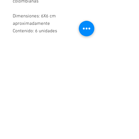
colombianas
Dimensiones: 6X6 cm
aproximadamente
Contenido: 6 unidades
Recuerda que son realizados de
manera artesanal, el diseño puede
variar en detalles con respecto a la
foto.
¡Contáctanos!
WhatsApp-
3114044163
Cartagena, Colombia.
Av Pedro de Heredia Calle 31 #39 -190 Brr Amberes,
Correo:
elpanificadordecartagena@gmail.com