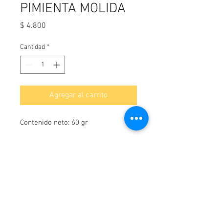
PIMIENTA MOLIDA
Precio
$ 4.800
Cantidad
*
Agregar al carrito
Contenido neto: 60 gr
¡Contáctanos!
WhatsApp-
3114044163
Cartagena, Colombia.
Av Pedro de Heredia Calle 31 #39 -190 Brr Amberes,
Correo:
elpanificadordecartagena@gmail.com