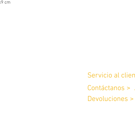
5x9 cm
Servicio al clie
Contáctanos >
190 Brr Amberes,
Devoluciones 
@gmail.com