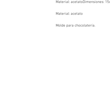
Material: acetatoDimensiones: 1
Material: acetato
Molde para chocolatería.
¡Contáctanos!
WhatsApp- 3114044163
Cartagena, Colombia.
Av Pedro de Heredia Calle 31 #39 -
Correo:
elpanificadordecartagena