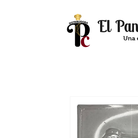
El Pan
Una 