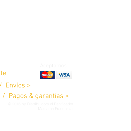
Aceptamos
nte
 /
Envíos >
> /
Pagos & garantías >
© 2016 by Distribuidora el Panificador.
Marca en Franquicia.