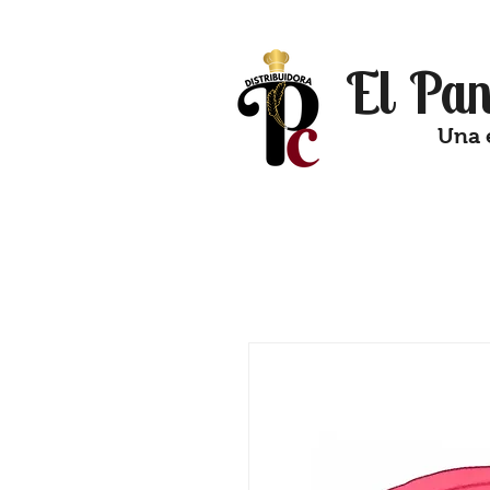
El Pan
Una 