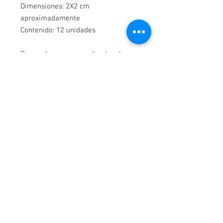
Dimensiones: 2X2 cm
aproximadamente
Contenido: 12 unidades
Recuerda que son realizados de
manera artesanal, el diseño puede
variar en detalles con respecto a la
foto.
¡Contáctanos!
WhatsApp-
3114044163
Cartagena, Colombia.
Av Pedro de Heredia Calle 31 #39 -190 Brr Amberes,
Correo:
elpanificadordecartagena@gmail.com
Aceptamos