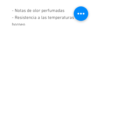
- Notas de olor perfumadas
- Resistencia a las temperaturas de
horneo
- Su base en alcohol resalta el
aroma
- 2 años de vida útil
¡Contáctanos!
WhatsApp-
3114044163
Cartagena, Colombia.
Av Pedro de Heredia Calle 31 #39 -190 Brr Amberes,
Correo:
elpanificadordecartagena@gmail.com
Aceptamos
© 2016 by Distribuidora el Panificador.