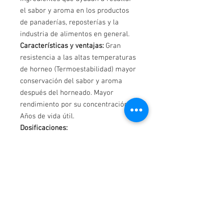
el sabor y aroma en los productos
de panaderías, reposterías y la
industria de alimentos en general.
Características y ventajas:
Gran
resistencia a las altas temperaturas
de horneo (Termoestabilidad) mayor
conservación del sabor y aroma
después del horneado. Mayor
rendimiento por su concentración. 2
Años de vida útil.
Dosificaciones:
Masas: 0,5% a 1% sobre el peso
de la harina.
Líquidos: 0,3% sobre el peso del
producto.
Cremas: 0,5% sobre la base.
Vida útil:
2 años