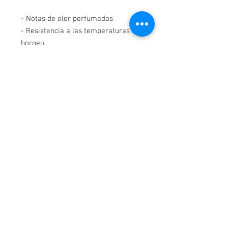
- Notas de olor perfumadas
- Resistencia a las temperaturas de
horneo
- Su base en alcohol resalta el
aroma
- 2 años de vida útil
¡Contáctanos!
WhatsApp-
3114044163
Cartagena, Colombia.
Av Pedro de Heredia Calle 31 #39 -190 Brr Amberes,
Correo:
elpanificadordecartagena@gmail.com
Aceptamos
© 2016 by Distribuidora el Panificador.