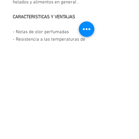
helados y alimentos en general .
CARACTERISTICAS Y VENTAJAS
- Notas de olor perfumadas
- Resistencia a las temperaturas de
horneo
- Su base en alcohol resalta el
aroma
- 2 años de vida útil
¡Contáctanos!
WhatsApp-
3114044163
Cartagena, Colombia.
Av Pedro de Heredia Calle 31 #39 -190 Brr Amberes,
Correo:
elpanificadordecartagena@gmail.com