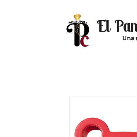
El Pan
Una 