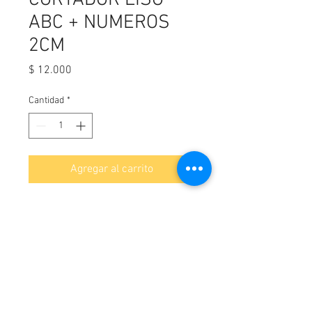
CORTADOR LISO
ABC + NUMEROS
2CM
Precio
$ 12.000
Cantidad
*
Agregar al carrito
¡Contáctanos!
WhatsApp-
3114044163
Cartagena, Colombia.
Av Pedro de Heredia Calle 31 #39 -190 Brr Amberes,
Correo:
elpanificadordecartagena@gmail.com