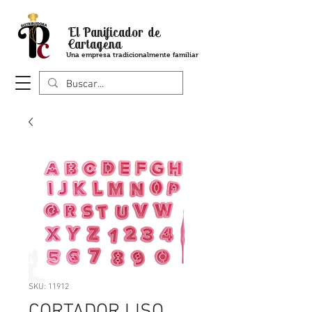
El Panificador de
Cartagena
Una empresa tradicionalmente familiar
SKU: 11912