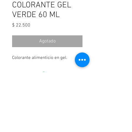
COLORANTE GEL
VERDE 60 ML
Precio
$ 22.500
Agotado
Colorante alimenticio en gel.
¡Contáctanos!
WhatsApp-
3114044163
Cartagena, Colombia.
Av Pedro de Heredia Calle 31 #39 -190 Brr Amberes,
Correo:
elpanificadordecartagena@gmail.com
Aceptamos