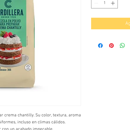
Ag
r crema chantilly. Su color, textura, aroma
iformes, incluso en climas cálidos.
ar con un acabado impecable.