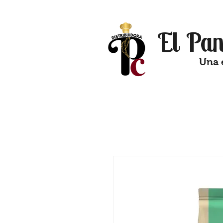
El Pan
Una 