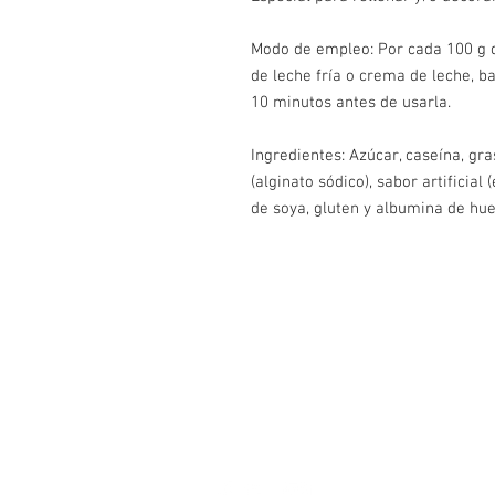
Modo de empleo: Por cada 100 g de
de leche fría o crema de leche, b
10 minutos antes de usarla.
Ingredientes: Azúcar, caseína, gras
(alginato sódico), sabor artificial 
de soya, gluten y albumina de hue
¡Contáctanos!
WhatsApp- 3114044163
Cartagena, Colombia.
Av Pedro de Heredia Calle 31 #39 -
Correo:
elpanificadordecartagena