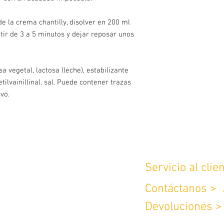
 la crema chantilly, disolver en 200 ml
atir de 3 a 5 minutos y dejar reposar unos
a vegetal, lactosa (leche), estabilizante
(etilvainillina), sal. Puede contener trazas
vo.
Servicio al clie
Contáctanos >
190 Brr Amberes,
Devoluciones 
@gmail.com