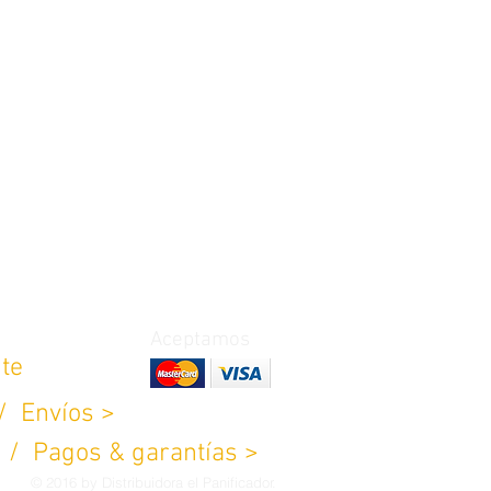
Aceptamos
nte
 /
Envíos >
> /
Pagos & garantías >
© 2016 by Distribuidora el Panificador.