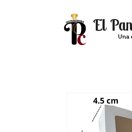
El Pan
Una 