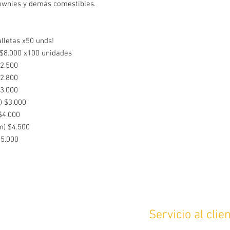
ownies y demás comestibles.
lletas x50 unds!
 $8.000 x100 unidades
2.500
2.800
3.000
) $3.000
$4.000
m) $4.500
$5.000
Servicio al clie