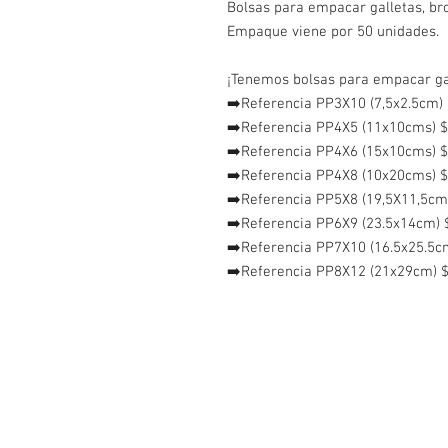
Bolsas para empacar galletas, br
Empaque viene por 50 unidades.
¡Tenemos bolsas para empacar ga
➡️Referencia PP3X10 (7,5x2.5cm)
➡️Referencia PP4X5 (11x10cms) $
➡️Referencia PP4X6 (15x10cms) $
➡️Referencia PP4X8 (10x20cms) $
➡️Referencia PP5X8 (19,5X11,5cm
➡️Referencia PP6X9 (23.5x14cm) 
➡️Referencia PP7X10 (16.5x25.5c
➡️Referencia PP8X12 (21x29cm) 
¡Contáctanos!
WhatsApp- 3114044163